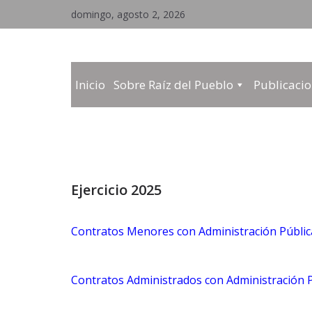
Saltar
domingo, agosto 2, 2026
al
contenido
Inicio
Sobre Raíz del Pueblo
Publicaci
Ejercicio 2025
Contratos Menores con Administración Públi
Contratos Administrados con Administración 