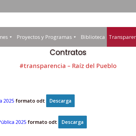
Asociación
ones
Proyectos y Programas
Biblioteca
Transparen
Cultural
Contratos
Raíz
#transparencia – Raíz del Pueblo
del
Pueblo
ca 2025
formato odt
Descarga
Pública 2025
formato odt
Descarga