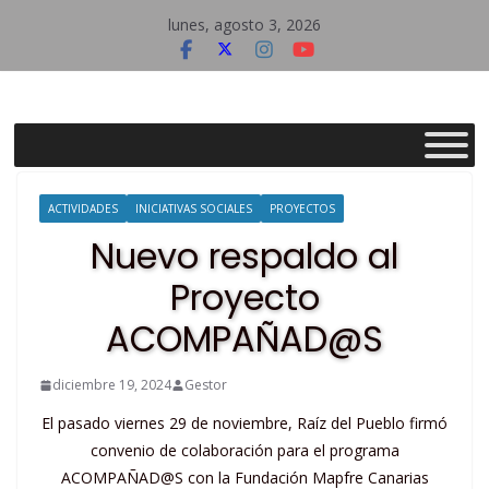
Saltar
lunes, agosto 3, 2026
al
contenido
Asociación
Cultural
ACTIVIDADES
INICIATIVAS SOCIALES
PROYECTOS
Raíz
Nuevo respaldo al
Proyecto
del
ACOMPAÑAD@S
Pueblo
diciembre 19, 2024
Gestor
El pasado viernes 29 de noviembre, Raíz del Pueblo firmó
convenio de colaboración para el programa
ACOMPAÑAD@S con la Fundación Mapfre Canarias