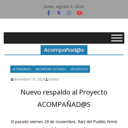
Saltar
lunes, agosto 3, 2026
al
contenido
Asociación
Cultural
Acompañad@s
Raíz
ACTIVIDADES
INICIATIVAS SOCIALES
PROYECTOS
diciembre 19, 2024
Gestor
del
Nuevo respaldo al Proyecto
Pueblo
ACOMPAÑAD@S
El pasado viernes 29 de noviembre, Raíz del Pueblo firmó