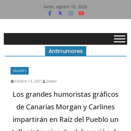
Saltar
lunes, agosto 10, 2026
al
contenido
Asociación
Cultural
Antirrumores
Raíz
TALLERES
octubre 13, 2021
Gestor
del
Los grandes humoristas gráficos
Pueblo
de Canarias Morgan y Carlines
impartirán en Raíz del Pueblo un