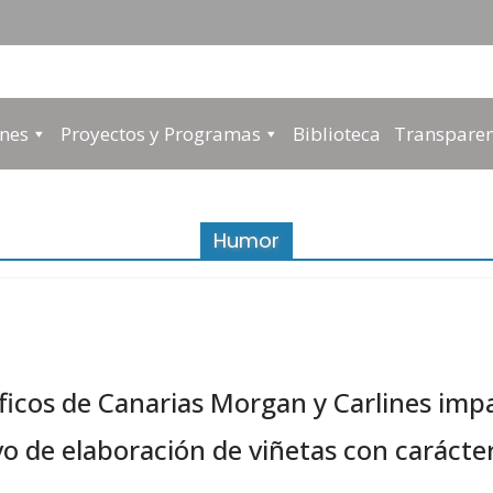
Asociación
ones
Proyectos y Programas
Biblioteca
Transparen
Cultural
Raíz
Humor
del
Pueblo
icos de Canarias Morgan y Carlines impa
vo de elaboración de viñetas con carácter