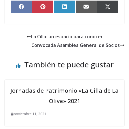
Compartir
Compartir
Compartir
Compartir
Comparti
en
en
en
en
en
Facebook
Pinterest
LinkedIn
Email
X
(Twitter)
La Cilla: un espacio para conocer
Convocada Asamblea General de Socios
También te puede gustar
Jornadas de Patrimonio «La Cilla de La
Oliva» 2021
noviembre 11, 2021