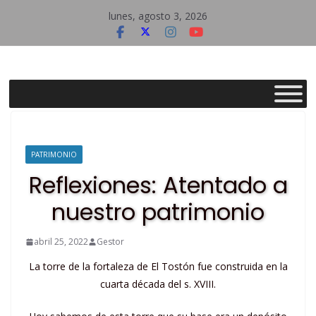
Saltar
lunes, agosto 3, 2026
al
contenido
Asociación
Cultural
Raíz
PATRIMONIO
Reflexiones: Atentado a
del
nuestro patrimonio
Pueblo
abril 25, 2022
Gestor
La torre de la fortaleza de El Tostón fue construida en la
cuarta década del s. XVIII.